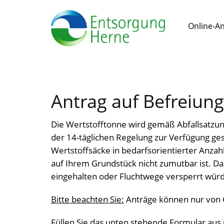
Online-A
Antrag auf Befreiun
Die Wertstofftonne wird gemäß Abfallsatz
der 14-täglichen Regelung zur Verfügung ges
Wertstoffsäcke in bedarfsorientierter Anzah
auf Ihrem Grundstück nicht zumutbar ist. Da
eingehalten oder Fluchtwege versperrt wür
Bitte beachten Sie:
Anträge können nur von 
Füllen Sie das unten stehende Formular aus u