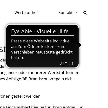
Wertstoffhof
Kontakt
stofftonne
ndenen Restabfallbehältern entsprechend
 der Wertstofftonne befreien lassen und
ellung einer oder mehrerer Wertstofftonnen
ches Abfallgefäß Brandschutzregeln nicht
onen gestellt werden.
ine Eingangsbestätigung für Ihren Antrag. Ihr