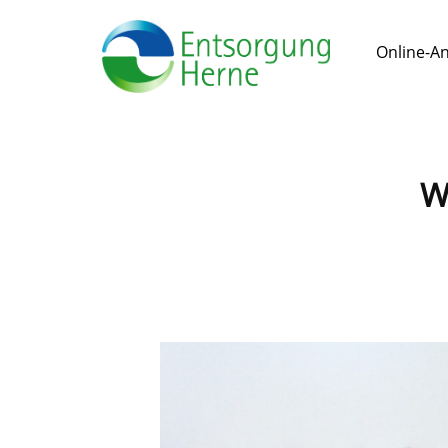
Online-A
W