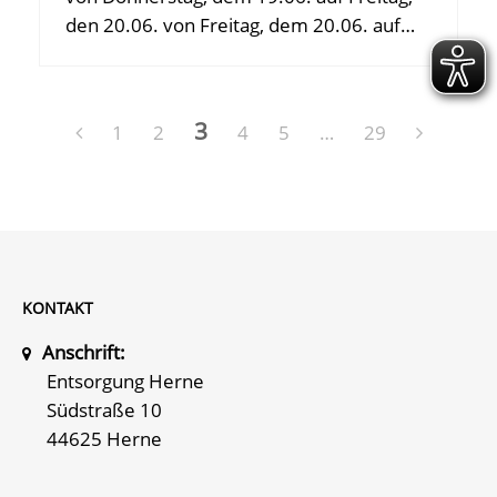
den 20.06. von Freitag, dem 20.06. auf…
3
1
2
4
5
…
29
KONTAKT
Anschrift:
Entsorgung Herne
Südstraße 10
44625 Herne