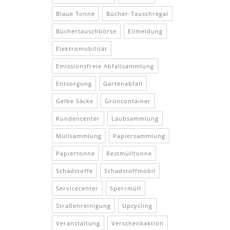
Blaue Tonne
Bücher-Tauschregal
Büchertauschbörse
Eilmeldung
Elektromobilität
Emissionsfreie Abfallsammlung
Entsorgung
Gartenabfall
Gelbe Säcke
Grüncontainer
Kundencenter
Laubsammlung
Müllsammlung
Papiersammlung
Papiertonne
Restmülltonne
Schadstoffe
Schadstoffmobil
Servicecenter
Sperrmüll
Straßenreinigung
Upcycling
Veranstaltung
Verschenkaktion