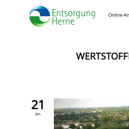
Online-A
WERTSTOFFH
21
Jan.