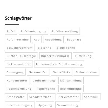
Schlagwörter
Abfall
Abfallentsorgung
Abfallvermeidung
Abfuhrtermine
App
Ausbildung
Bauphase
Besucherzentrum
Biotonne
Blaue Tonne
Bücher-Tauschregal
Büchertauschbörse
Eilmeldung
Elektromobilität
Emissionsfreie Abfallsammlung
Entsorgung
Gartenabfall
Gelbe Säcke
Grüncontainer
Kundencenter
Laubsammlung
Müllsammlung
Papiersammlung
Papiertonne
Restmülltonne
Schadstoffe
Schadstoffmobil
Servicecenter
Sperrmüll
Straßenreinigung
Upcycling
Veranstaltung