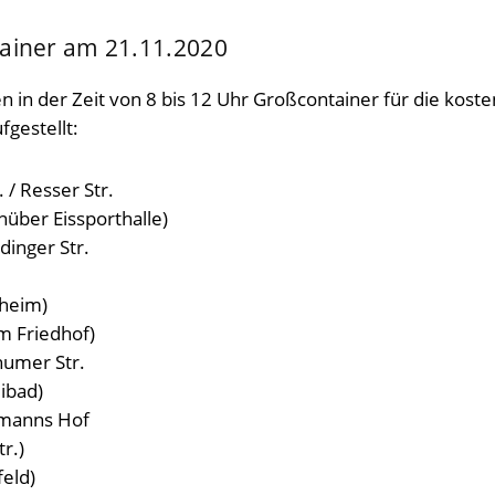
ainer am 21.11.2020
 in der Zeit von 8 bis 12 Uhr Großcontainer für die koste
gestellt:
 / Resser Str.
über Eissporthalle)
dinger Str.
sheim)
m Friedhof)
humer Str.
ibad)
ckmanns Hof
r.)
eld)