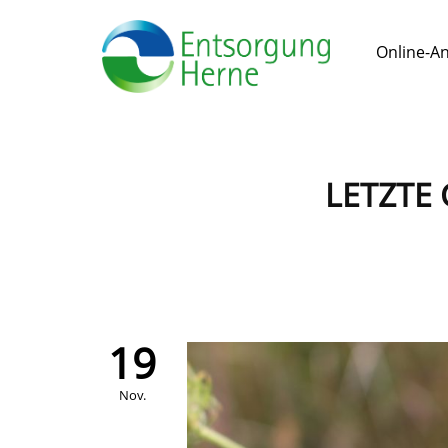
Online-A
LETZTE
19
Nov.