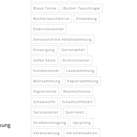
Blaue Tonne
Bücher-Tauschregal
Büchertauschbörse
Eilmeldung
Elektromobilität
Emissionsfreie Abfallsammlung
Entsorgung
Gartenabfall
Gelbe Säcke
Grüncontainer
Kundencenter
Laubsammlung
Müllsammlung
Papiersammlung
Papiertonne
Restmülltonne
Schadstoffe
Schadstoffmobil
Servicecenter
Sperrmüll
Straßenreinigung
Upcycling
ckung
Veranstaltung
Verschenkaktion