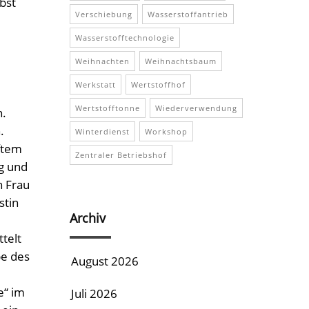
bst
Verschiebung
Wasserstoffantrieb
Wasserstofftechnologie
Weihnachten
Weihnachtsbaum
Werkstatt
Wertstoffhof
Wertstofftonne
Wiederverwendung
n.
.
Winterdienst
Workshop
ftem
Zentraler Betriebshof
ng und
n Frau
stin
Archiv
telt
pe des
August 2026
e“ im
Juli 2026