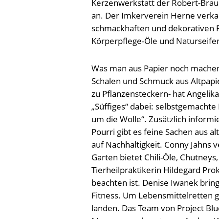
Kerzenwerkstatt der Robert-Brau
an. Der Imkerverein Herne verkau
schmackhaften und dekorativen P
Körperpflege-Öle und Naturseife
Was man aus Papier noch machen 
Schalen und Schmuck aus Altpapi
zu Pflanzensteckern- hat Angeli
„Süffiges“ dabei: selbstgemachte 
um die Wolle“. Zusätzlich informi
Pourri gibt es feine Sachen aus a
auf Nachhaltigkeit. Conny Jahns 
Garten bietet Chili-Öle, Chutneys,
Tierheilpraktikerin Hildegard Pro
beachten ist. Denise Iwanek brin
Fitness. Um Lebensmittelretten g
landen. Das Team von Project Blu