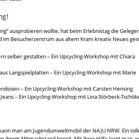
ng!
g“ ausprobieren wollte, hat beim Erlebnistag die Gelegen
rd im Besucherzentrum aus altem Kram kreativ Neues gest
n selber gestalten – Ein Upcycling-Workshop mit Chiara
us Langspielplatten – Ein Upcycling-Workshop mit Marie
endosen – Ein Upcycling-Workshop mit Carsten Hensing
 Jeans – Ein Upcycling-Workshop mit Lina Störbeck-Tschök
 kann man am Jugendumweltmobil der NAJU NRW. Ein toll
n ihrem Mitmachstand bereit. Mit ihrer Hilfe lernt man, w