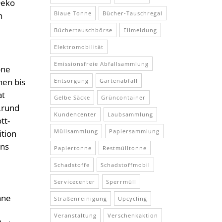
Deko
Blaue Tonne
Bücher-Tauschregal
n
Büchertauschbörse
Eilmeldung
Elektromobilität
Emissionsfreie Abfallsammlung
öne
hen bis
Entsorgung
Gartenabfall
at
Gelbe Säcke
Grüncontainer
 „rund
Kundencenter
Laubsammlung
tt-
Müllsammlung
Papiersammlung
ition
ons
Papiertonne
Restmülltonne
Schadstoffe
Schadstoffmobil
Servicecenter
Sperrmüll
nne
Straßenreinigung
Upcycling
Veranstaltung
Verschenkaktion