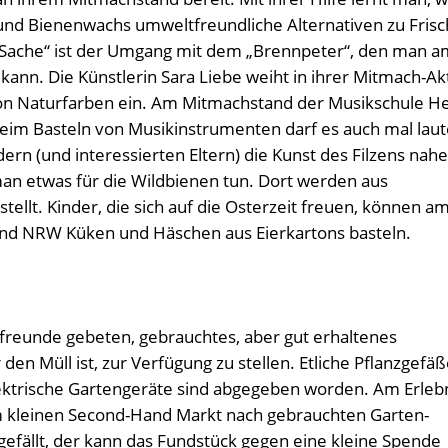
nd Bienenwachs umweltfreundliche Alternativen zu Frisc
e Sache“ ist der Umgang mit dem „Brennpeter“, den man a
nn. Die Künstlerin Sara Liebe weiht in ihrer Mitmach-Akt
on Naturfarben ein. Am Mitmachstand der Musikschule H
eim Basteln von Musikinstrumenten darf es auch mal laut
ern (und interessierten Eltern) die Kunst des Filzens nah
 etwas für die Wildbienen tun. Dort werden aus
ellt. Kinder, die sich auf die Osterzeit freuen, können a
nd NRW Küken und Häschen aus Eierkartons basteln.
freunde gebeten, gebrauchtes, aber gut erhaltenes
en Müll ist, zur Verfügung zu stellen. Etliche Pflanzgefäß
ktrische Gartengeräte sind abgegeben worden. Am Erleb
m kleinen Second-Hand Markt nach gebrauchten Garten-
efällt, der kann das Fundstück gegen eine kleine Spende