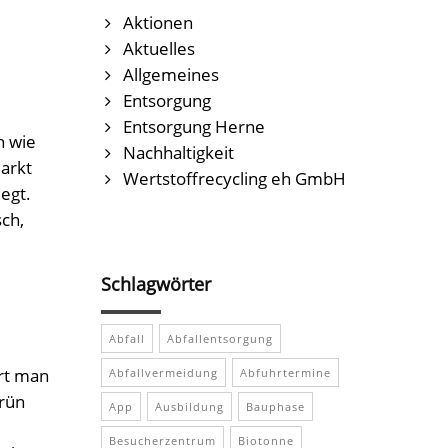
Aktionen
Aktuelles
Allgemeines
Entsorgung
Entsorgung Herne
n wie
Nachhaltigkeit
arkt
Wertstoffrecycling eh GmbH
egt.
sch,
Schlagwörter
Abfall
Abfallentsorgung
hrt man
Abfallvermeidung
Abfuhrtermine
rün
App
Ausbildung
Bauphase
Besucherzentrum
Biotonne