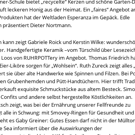
ner-Schule bietet „recycelte“ Kerzen und schöne Garten-
ft leckeren Honig aus der Heimat. Ein „faires“ Angebot a
rodukten hat der Weltladen Esperanza im Gepäck. Edle
n präsentiert Dieter Nortmann.
kann zeigt Gabriele Roick und Kerstin Wilke: wundersch
er. Handgefertigte Keramik –vom Türschild über Lesezeic
ka Loos von RUHRPOTTery im Angebot. Thomas Friedrich h
Eier-Liköre sorgen für „Wohlsein“. Ruth Zureck zeigt alles
ert sie über alte Handwerke wie Spinnen und Filzen. Bei Po
lten Grubenhemden und Pütt-Handtüchern. Hier trifft Trad
verkauft exquisite Schmuckstücke aus altem Besteck. Sim
 Confits und andere selbst hergestellte Köstlichkeiten an.
ksch zeigt, was bei der Ernährung unserer Fellfreunde zu
gt alle in Schwung: mit Smovey-Ringen für Gesundheit und
eht es Gaby Greiner: Gutes Essen darf nicht in der Müllto
e Sea informiert über die Auswirkungen der