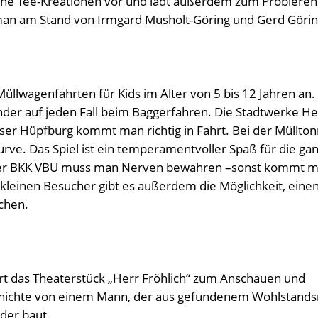
eine Tee-Kreationen vor und lädt außerdem zum Probieren 
man am Stand von Irmgard Musholt-Göring und Gerd Görin
üllwagenfahrten für Kids im Alter von 5 bis 12 Jahren an.
nder auf jeden Fall beim Baggerfahren. Die Stadtwerke H
eser Hüpfburg kommt man richtig in Fahrt. Bei der Müllto
urve. Das Spiel ist ein temperamentvoller Spaß für die ga
 der BKK VBU muss man Nerven bewahren –sonst kommt 
 kleinen Besucher gibt es außerdem die Möglichkeit, eine
chen.
ert das Theaterstück „Herr Fröhlich“ zum Anschauen und
schichte von einem Mann, der aus gefundenem Wohlstands
nder baut.