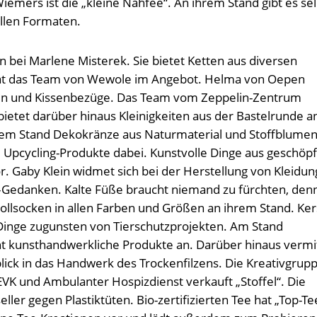
ers ist die „kleine Nähfee“. An ihrem Stand gibt es sel
allen Formaten.
 bei Marlene Misterek. Sie bietet Ketten aus diversen
 hat das Team von Wewole im Angebot. Helma von Oepen
hen und Kissenbezüge. Das Team vom Zeppelin-Zentrum
bietet darüber hinaus Kleinigkeiten aus der Bastelrunde a
rem Stand Dekokränze aus Naturmaterial und Stoffblumen
 Upcycling-Produkte dabei. Kunstvolle Dinge aus geschöp
r. Gaby Klein widmet sich bei der Herstellung von Kleidu
–Gedanken. Kalte Füße braucht niemand zu fürchten, den
ollsocken in allen Farben und Größen an ihrem Stand. Ker
 Dinge zugunsten von Tierschutzprojekten. Am Stand
ht kunsthandwerkliche Produkte an. Darüber hinaus vermit
blick in das Handwerk des Trockenfilzens. Die Kreativgrup
 EVK und Ambulanter Hospizdienst verkauft „Stoffel“. Die
ller gegen Plastiktüten. Bio-zertifizierten Tee hat „Top-Te