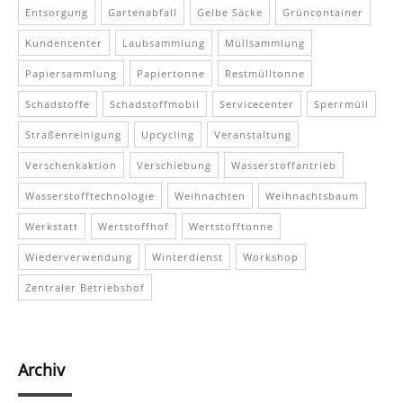
Entsorgung
Gartenabfall
Gelbe Säcke
Grüncontainer
Kundencenter
Laubsammlung
Müllsammlung
Papiersammlung
Papiertonne
Restmülltonne
Schadstoffe
Schadstoffmobil
Servicecenter
Sperrmüll
Straßenreinigung
Upcycling
Veranstaltung
Verschenkaktion
Verschiebung
Wasserstoffantrieb
Wasserstofftechnologie
Weihnachten
Weihnachtsbaum
Werkstatt
Wertstoffhof
Wertstofftonne
Wiederverwendung
Winterdienst
Workshop
Zentraler Betriebshof
Archiv