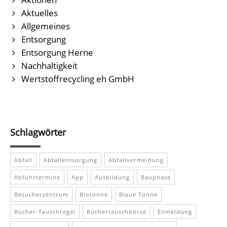
Aktuelles
Allgemeines
Entsorgung
Entsorgung Herne
Nachhaltigkeit
Wertstoffrecycling eh GmbH
Schlagwörter
Abfall
Abfallentsorgung
Abfallvermeidung
Abfuhrtermine
App
Ausbildung
Bauphase
Besucherzentrum
Biotonne
Blaue Tonne
Bücher-Tauschregal
Büchertauschbörse
Eilmeldung