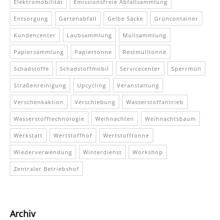
Elektromobilität
Emissionsfreie Abfallsammlung
Entsorgung
Gartenabfall
Gelbe Säcke
Grüncontainer
Kundencenter
Laubsammlung
Müllsammlung
Papiersammlung
Papiertonne
Restmülltonne
Schadstoffe
Schadstoffmobil
Servicecenter
Sperrmüll
Straßenreinigung
Upcycling
Veranstaltung
Verschenkaktion
Verschiebung
Wasserstoffantrieb
Wasserstofftechnologie
Weihnachten
Weihnachtsbaum
Werkstatt
Wertstoffhof
Wertstofftonne
Wiederverwendung
Winterdienst
Workshop
Zentraler Betriebshof
Archiv