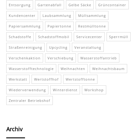
Entsorgung
Gartenabfall
Gelbe Säcke
Grüncontainer
Kundencenter
Laubsammlung
Müllsammlung
Papiersammlung
Papiertonne
Restmülltonne
Schadstoffe
Schadstoffmobil
Servicecenter
Sperrmüll
Straßenreinigung
Upcycling
Veranstaltung
Verschenkaktion
Verschiebung
Wasserstoffantrieb
Wasserstofftechnologie
Weihnachten
Weihnachtsbaum
Werkstatt
Wertstoffhof
Wertstofftonne
Wiederverwendung
Winterdienst
Workshop
Zentraler Betriebshof
Archiv