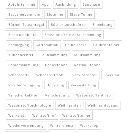
Abfuhrtermine
App
Ausbildung
Bauphase
Besucherzentrum
Biotonne
Blaue Tonne
Bücher-Tauschregal
Büchertauschbörse
Eilmeldung
Elektromobilität
Emissionsfreie Abfallsammlung
Entsorgung
Gartenabfall
Gelbe Säcke
Grüncontainer
Kundencenter
Laubsammlung
Müllsammlung
Papiersammlung
Papiertonne
Restmülltonne
Schadstoffe
Schadstoffmobil
Servicecenter
Sperrmüll
Straßenreinigung
Upcycling
Veranstaltung
Verschenkaktion
Verschiebung
Wasserstoffantrieb
Wasserstofftechnologie
Weihnachten
Weihnachtsbaum
Werkstatt
Wertstoffhof
Wertstofftonne
Wiederverwendung
Winterdienst
Workshop