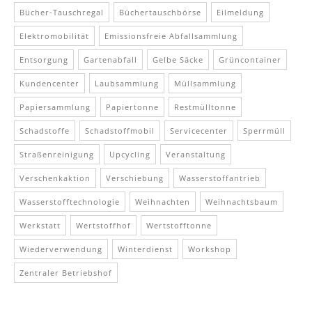
Bücher-Tauschregal
Büchertauschbörse
Eilmeldung
Elektromobilität
Emissionsfreie Abfallsammlung
Entsorgung
Gartenabfall
Gelbe Säcke
Grüncontainer
Kundencenter
Laubsammlung
Müllsammlung
Papiersammlung
Papiertonne
Restmülltonne
Schadstoffe
Schadstoffmobil
Servicecenter
Sperrmüll
Straßenreinigung
Upcycling
Veranstaltung
Verschenkaktion
Verschiebung
Wasserstoffantrieb
Wasserstofftechnologie
Weihnachten
Weihnachtsbaum
Werkstatt
Wertstoffhof
Wertstofftonne
Wiederverwendung
Winterdienst
Workshop
Zentraler Betriebshof