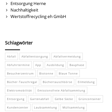
Entsorgung Herne
Nachhaltigkeit
Wertstoffrecycling eh GmbH
Schlagwörter
Abfall
Abfallentsorgung
Abfallvermeidung
Abfuhrtermine
App
Ausbildung
Bauphase
Besucherzentrum
Biotonne
Blaue Tonne
Bücher-Tauschregal
Büchertauschbörse
Eilmeldung
Elektromobilität
Emissionsfreie Abfallsammlung
Entsorgung
Gartenabfall
Gelbe Säcke
Grüncontainer
Kundencenter
Laubsammlung
Müllsammlung