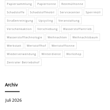
Papiersammlung
Papiertonne
Restmülltonne
Schadstoffe
Schadstoffmobil
Servicecenter
Sperrmüll
Straßenreinigung
Upcycling
Veranstaltung
Verschenkaktion
Verschiebung
Wasserstoffantrieb
Wasserstofftechnologie
Weihnachten
Weihnachtsbaum
Werkstatt
Wertstoffhof
Wertstofftonne
Wiederverwendung
Winterdienst
Workshop
Zentraler Betriebshof
Archiv
Juli 2026