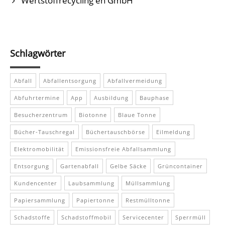
Wertstoffrecycling eh GmbH
Schlagwörter
Abfall
Abfallentsorgung
Abfallvermeidung
Abfuhrtermine
App
Ausbildung
Bauphase
Besucherzentrum
Biotonne
Blaue Tonne
Bücher-Tauschregal
Büchertauschbörse
Eilmeldung
Elektromobilität
Emissionsfreie Abfallsammlung
Entsorgung
Gartenabfall
Gelbe Säcke
Grüncontainer
Kundencenter
Laubsammlung
Müllsammlung
Papiersammlung
Papiertonne
Restmülltonne
Schadstoffe
Schadstoffmobil
Servicecenter
Sperrmüll