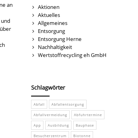
ne an
Aktionen
Aktuelles
 und
Allgemeines
 über
Entsorgung
Entsorgung Herne
ich
Nachhaltigkeit
Wertstoffrecycling eh GmbH
Schlagwörter
Abfall
Abfallentsorgung
Abfallvermeidung
Abfuhrtermine
App
Ausbildung
Bauphase
Besucherzentrum
Biotonne