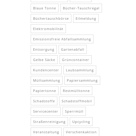
Blaue Tonne
Bücher-Tauschregal
Büchertauschbörse
Eilmeldung
Elektromobilität
Emissionsfreie Abfallsammlung
Entsorgung
Gartenabfall
Gelbe Säcke
Grüncontainer
Kundencenter
Laubsammlung
Müllsammlung
Papiersammlung
Papiertonne
Restmülltonne
Schadstoffe
Schadstoffmobil
Servicecenter
Sperrmüll
Straßenreinigung
Upcycling
Veranstaltung
Verschenkaktion