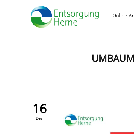
Online-A
UMBAUMA
16
Dez.