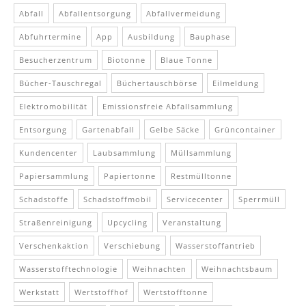
Abfall
Abfallentsorgung
Abfallvermeidung
Abfuhrtermine
App
Ausbildung
Bauphase
Besucherzentrum
Biotonne
Blaue Tonne
Bücher-Tauschregal
Büchertauschbörse
Eilmeldung
Elektromobilität
Emissionsfreie Abfallsammlung
Entsorgung
Gartenabfall
Gelbe Säcke
Grüncontainer
Kundencenter
Laubsammlung
Müllsammlung
Papiersammlung
Papiertonne
Restmülltonne
Schadstoffe
Schadstoffmobil
Servicecenter
Sperrmüll
Straßenreinigung
Upcycling
Veranstaltung
Verschenkaktion
Verschiebung
Wasserstoffantrieb
Wasserstofftechnologie
Weihnachten
Weihnachtsbaum
Werkstatt
Wertstoffhof
Wertstofftonne