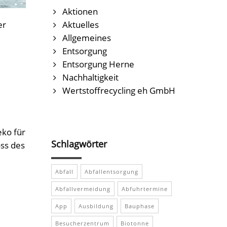
Aktionen
er
Aktuelles
Allgemeines
Entsorgung
Entsorgung Herne
Nachhaltigkeit
Wertstoffrecycling eh GmbH
eko für
Schlagwörter
ss des
Abfall
Abfallentsorgung
Abfallvermeidung
Abfuhrtermine
App
Ausbildung
Bauphase
Besucherzentrum
Biotonne