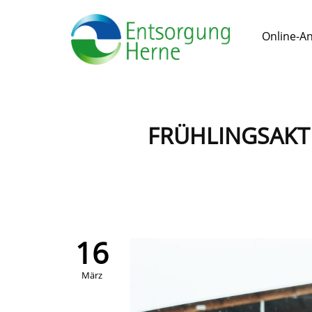
Online-A
FRÜHLINGSAKT
16
März