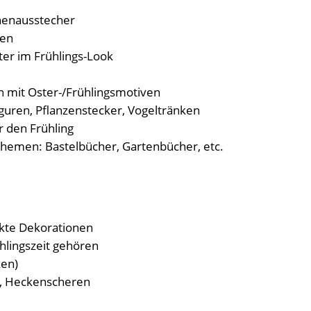
henausstecher
ren
ter im Frühlings-Look
en mit Oster-/Frühlingsmotiven
guren, Pflanzenstecker, Vogeltränken
r den Frühling
themen: Bastelbücher, Gartenbücher, etc.
ekte Dekorationen
ühlingszeit gehören
ken)
, Heckenscheren