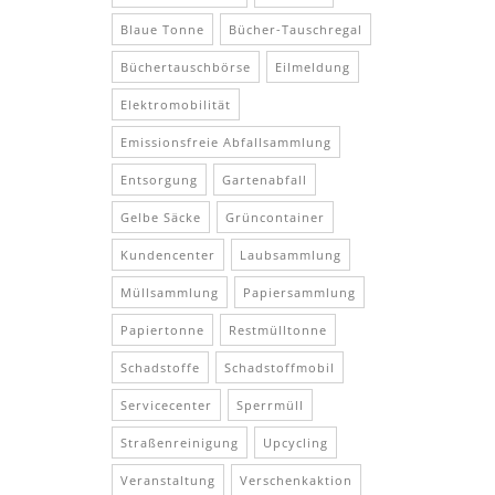
Blaue Tonne
Bücher-Tauschregal
Büchertauschbörse
Eilmeldung
Elektromobilität
Emissionsfreie Abfallsammlung
Entsorgung
Gartenabfall
Gelbe Säcke
Grüncontainer
Kundencenter
Laubsammlung
Müllsammlung
Papiersammlung
Papiertonne
Restmülltonne
Schadstoffe
Schadstoffmobil
Servicecenter
Sperrmüll
Straßenreinigung
Upcycling
Veranstaltung
Verschenkaktion