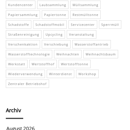
Kundencenter
Laubsammlung
Müllsammlung
Papiersammlung
Papiertonne
Restmülltonne
Schadstoffe
Schadstoffmobil
Servicecenter
Sperrmüll
Straßenreinigung
Upcycling
Veranstaltung
Verschenkaktion
Verschiebung
Wasserstoffantrieb
Wasserstofftechnologie
Weihnachten
Weihnachtsbaum
Werkstatt
Wertstoffhof
Wertstofftonne
Wiederverwendung
Winterdienst
Workshop
Zentraler Betriebshof
Archiv
August 2026