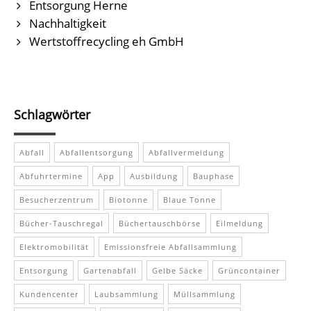
Entsorgung Herne
Nachhaltigkeit
Wertstoffrecycling eh GmbH
Schlagwörter
Abfall
Abfallentsorgung
Abfallvermeidung
Abfuhrtermine
App
Ausbildung
Bauphase
Besucherzentrum
Biotonne
Blaue Tonne
Bücher-Tauschregal
Büchertauschbörse
Eilmeldung
Elektromobilität
Emissionsfreie Abfallsammlung
Entsorgung
Gartenabfall
Gelbe Säcke
Grüncontainer
Kundencenter
Laubsammlung
Müllsammlung