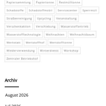
Papiersammlung
Papiertonne
Restmülltonne
Schadstoffe
Schadstoffmobil
Servicecenter
Sperrmüll
Straßenreinigung
Upcycling
Veranstaltung
Verschenkaktion
Verschiebung
Wasserstoffantrieb
Wasserstofftechnologie
Weihnachten
Weihnachtsbaum
Werkstatt
Wertstoffhof
Wertstofftonne
Wiederverwendung
Winterdienst
Workshop
Zentraler Betriebshof
Archiv
August 2026