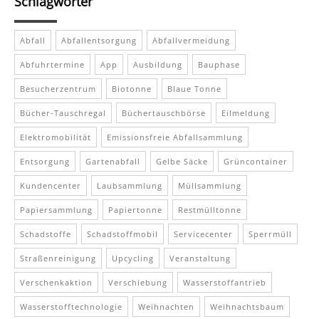
Schlagwörter
Abfall
Abfallentsorgung
Abfallvermeidung
Abfuhrtermine
App
Ausbildung
Bauphase
Besucherzentrum
Biotonne
Blaue Tonne
Bücher-Tauschregal
Büchertauschbörse
Eilmeldung
Elektromobilität
Emissionsfreie Abfallsammlung
Entsorgung
Gartenabfall
Gelbe Säcke
Grüncontainer
Kundencenter
Laubsammlung
Müllsammlung
Papiersammlung
Papiertonne
Restmülltonne
Schadstoffe
Schadstoffmobil
Servicecenter
Sperrmüll
Straßenreinigung
Upcycling
Veranstaltung
Verschenkaktion
Verschiebung
Wasserstoffantrieb
Wasserstofftechnologie
Weihnachten
Weihnachtsbaum