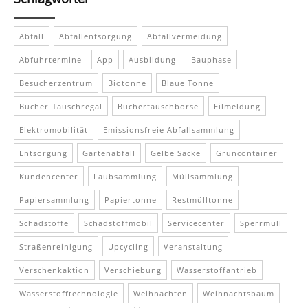
Abfall
Abfallentsorgung
Abfallvermeidung
Abfuhrtermine
App
Ausbildung
Bauphase
Besucherzentrum
Biotonne
Blaue Tonne
Bücher-Tauschregal
Büchertauschbörse
Eilmeldung
Elektromobilität
Emissionsfreie Abfallsammlung
Entsorgung
Gartenabfall
Gelbe Säcke
Grüncontainer
Kundencenter
Laubsammlung
Müllsammlung
Papiersammlung
Papiertonne
Restmülltonne
Schadstoffe
Schadstoffmobil
Servicecenter
Sperrmüll
Straßenreinigung
Upcycling
Veranstaltung
Verschenkaktion
Verschiebung
Wasserstoffantrieb
Wasserstofftechnologie
Weihnachten
Weihnachtsbaum