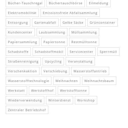
Bücher-Tauschregal
Büchertauschbörse
Eilmeldung
Elektromobilität
Emissionsfreie Abfallsammlung
Entsorgung
Gartenabfall
Gelbe Säcke
Grüncontainer
Kundencenter
Laubsammlung
Müllsammlung
Papiersammlung
Papiertonne
Restmülltonne
Schadstoffe
Schadstoffmobil
Servicecenter
Sperrmüll
Straßenreinigung
Upcycling
Veranstaltung
Verschenkaktion
Verschiebung
Wasserstoffantrieb
Wasserstofftechnologie
Weihnachten
Weihnachtsbaum
Werkstatt
Wertstoffhof
Wertstofftonne
Wiederverwendung
Winterdienst
Workshop
Zentraler Betriebshof