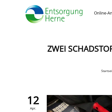
Online-A
ZWEI SCHADSTOF
Startsei
12
Apr.