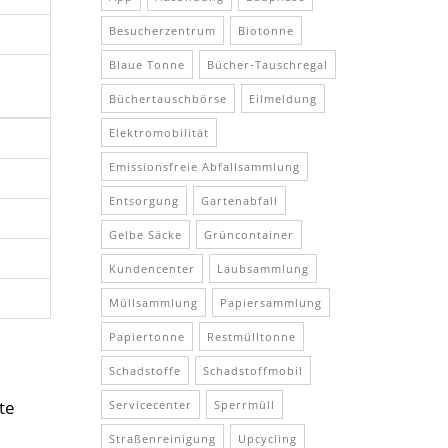
Besucherzentrum
Biotonne
Blaue Tonne
Bücher-Tauschregal
Büchertauschbörse
Eilmeldung
Elektromobilität
Emissionsfreie Abfallsammlung
Entsorgung
Gartenabfall
Gelbe Säcke
Grüncontainer
Kundencenter
Laubsammlung
Müllsammlung
Papiersammlung
Papiertonne
Restmülltonne
Schadstoffe
Schadstoffmobil
te
Servicecenter
Sperrmüll
Straßenreinigung
Upcycling