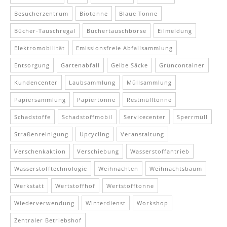
Besucherzentrum
Biotonne
Blaue Tonne
Bücher-Tauschregal
Büchertauschbörse
Eilmeldung
Elektromobilität
Emissionsfreie Abfallsammlung
Entsorgung
Gartenabfall
Gelbe Säcke
Grüncontainer
Kundencenter
Laubsammlung
Müllsammlung
Papiersammlung
Papiertonne
Restmülltonne
Schadstoffe
Schadstoffmobil
Servicecenter
Sperrmüll
Straßenreinigung
Upcycling
Veranstaltung
Verschenkaktion
Verschiebung
Wasserstoffantrieb
Wasserstofftechnologie
Weihnachten
Weihnachtsbaum
Werkstatt
Wertstoffhof
Wertstofftonne
Wiederverwendung
Winterdienst
Workshop
Zentraler Betriebshof