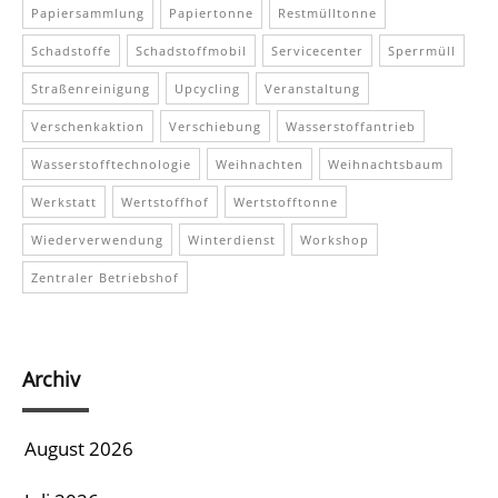
Papiersammlung
Papiertonne
Restmülltonne
Schadstoffe
Schadstoffmobil
Servicecenter
Sperrmüll
Straßenreinigung
Upcycling
Veranstaltung
Verschenkaktion
Verschiebung
Wasserstoffantrieb
Wasserstofftechnologie
Weihnachten
Weihnachtsbaum
Werkstatt
Wertstoffhof
Wertstofftonne
Wiederverwendung
Winterdienst
Workshop
Zentraler Betriebshof
Archiv
August 2026