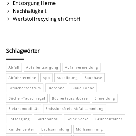
Entsorgung Herne
Nachhaltigkeit
Wertstoffrecycling eh GmbH
Schlagwörter
Abfall
Abfallentsorgung
Abfallvermeidung
Abfuhrtermine
App
Ausbildung
Bauphase
Besucherzentrum
Biotonne
Blaue Tonne
Bücher-Tauschregal
Büchertauschbörse
Eilmeldung
Elektromobilität
Emissionsfreie Abfallsammlung
Entsorgung
Gartenabfall
Gelbe Säcke
Grüncontainer
Kundencenter
Laubsammlung
Müllsammlung