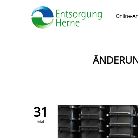
Online-A
ÄNDERUN
31
Mai