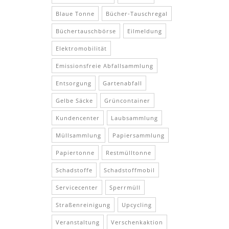
Blaue Tonne
Bücher-Tauschregal
Büchertauschbörse
Eilmeldung
Elektromobilität
Emissionsfreie Abfallsammlung
Entsorgung
Gartenabfall
Gelbe Säcke
Grüncontainer
Kundencenter
Laubsammlung
Müllsammlung
Papiersammlung
Papiertonne
Restmülltonne
Schadstoffe
Schadstoffmobil
Servicecenter
Sperrmüll
Straßenreinigung
Upcycling
Veranstaltung
Verschenkaktion