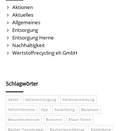
Aktionen
Aktuelles
Allgemeines
Entsorgung
Entsorgung Herne
Nachhaltigkeit
Wertstoffrecycling eh GmbH
Schlagwörter
Abfall
Abfallentsorgung
Abfallvermeidung
Abfuhrtermine
App
Ausbildung
Bauphase
Besucherzentrum
Biotonne
Blaue Tonne
Bücher-Tauschregal
Büchertauschbörse
Eilmeldung