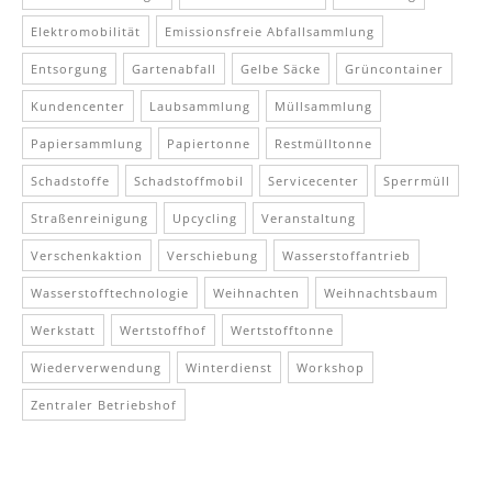
Elektromobilität
Emissionsfreie Abfallsammlung
Entsorgung
Gartenabfall
Gelbe Säcke
Grüncontainer
Kundencenter
Laubsammlung
Müllsammlung
Papiersammlung
Papiertonne
Restmülltonne
Schadstoffe
Schadstoffmobil
Servicecenter
Sperrmüll
Straßenreinigung
Upcycling
Veranstaltung
Verschenkaktion
Verschiebung
Wasserstoffantrieb
Wasserstofftechnologie
Weihnachten
Weihnachtsbaum
Werkstatt
Wertstoffhof
Wertstofftonne
Wiederverwendung
Winterdienst
Workshop
Zentraler Betriebshof