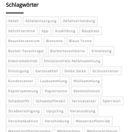
Schlagwörter
Abfall
Abfallentsorgung
Abfallvermeidung
Abfuhrtermine
App
Ausbildung
Bauphase
Besucherzentrum
Biotonne
Blaue Tonne
Bücher-Tauschregal
Büchertauschbörse
Eilmeldung
Elektromobilität
Emissionsfreie Abfallsammlung
Entsorgung
Gartenabfall
Gelbe Säcke
Grüncontainer
Kundencenter
Laubsammlung
Müllsammlung
Papiersammlung
Papiertonne
Restmülltonne
Schadstoffe
Schadstoffmobil
Servicecenter
Sperrmüll
Straßenreinigung
Upcycling
Veranstaltung
Verschenkaktion
Verschiebung
Wasserstoffantrieb
Wasserstofftechnologie
Weihnachten
Weihnachtsbaum