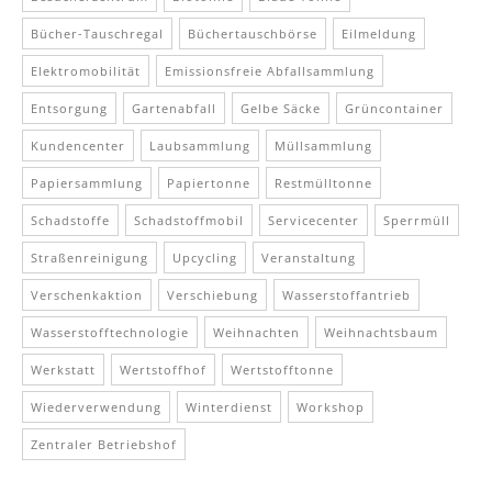
Bücher-Tauschregal
Büchertauschbörse
Eilmeldung
Elektromobilität
Emissionsfreie Abfallsammlung
Entsorgung
Gartenabfall
Gelbe Säcke
Grüncontainer
Kundencenter
Laubsammlung
Müllsammlung
Papiersammlung
Papiertonne
Restmülltonne
Schadstoffe
Schadstoffmobil
Servicecenter
Sperrmüll
Straßenreinigung
Upcycling
Veranstaltung
Verschenkaktion
Verschiebung
Wasserstoffantrieb
Wasserstofftechnologie
Weihnachten
Weihnachtsbaum
Werkstatt
Wertstoffhof
Wertstofftonne
Wiederverwendung
Winterdienst
Workshop
Zentraler Betriebshof