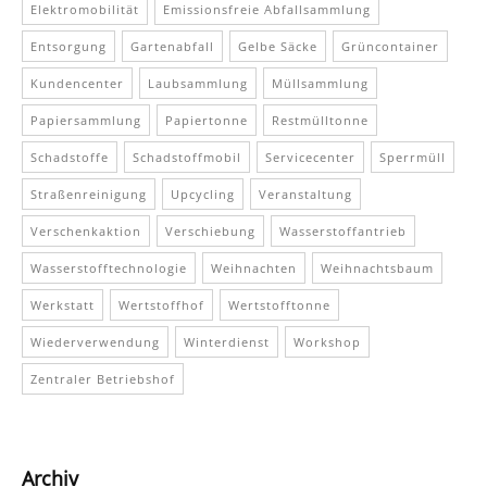
Elektromobilität
Emissionsfreie Abfallsammlung
Entsorgung
Gartenabfall
Gelbe Säcke
Grüncontainer
Kundencenter
Laubsammlung
Müllsammlung
Papiersammlung
Papiertonne
Restmülltonne
Schadstoffe
Schadstoffmobil
Servicecenter
Sperrmüll
Straßenreinigung
Upcycling
Veranstaltung
Verschenkaktion
Verschiebung
Wasserstoffantrieb
Wasserstofftechnologie
Weihnachten
Weihnachtsbaum
Werkstatt
Wertstoffhof
Wertstofftonne
Wiederverwendung
Winterdienst
Workshop
Zentraler Betriebshof
Archiv