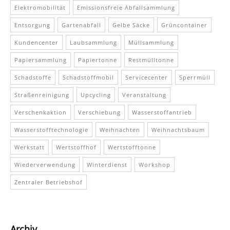
Elektromobilität
Emissionsfreie Abfallsammlung
Entsorgung
Gartenabfall
Gelbe Säcke
Grüncontainer
Kundencenter
Laubsammlung
Müllsammlung
Papiersammlung
Papiertonne
Restmülltonne
Schadstoffe
Schadstoffmobil
Servicecenter
Sperrmüll
Straßenreinigung
Upcycling
Veranstaltung
Verschenkaktion
Verschiebung
Wasserstoffantrieb
Wasserstofftechnologie
Weihnachten
Weihnachtsbaum
Werkstatt
Wertstoffhof
Wertstofftonne
Wiederverwendung
Winterdienst
Workshop
Zentraler Betriebshof
Archiv