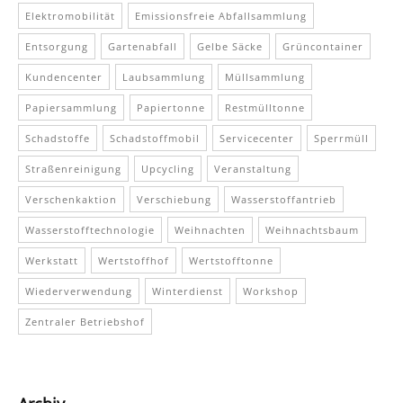
Elektromobilität
Emissionsfreie Abfallsammlung
Entsorgung
Gartenabfall
Gelbe Säcke
Grüncontainer
Kundencenter
Laubsammlung
Müllsammlung
Papiersammlung
Papiertonne
Restmülltonne
Schadstoffe
Schadstoffmobil
Servicecenter
Sperrmüll
Straßenreinigung
Upcycling
Veranstaltung
Verschenkaktion
Verschiebung
Wasserstoffantrieb
Wasserstofftechnologie
Weihnachten
Weihnachtsbaum
Werkstatt
Wertstoffhof
Wertstofftonne
Wiederverwendung
Winterdienst
Workshop
Zentraler Betriebshof