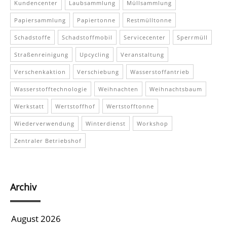
Kundencenter
Laubsammlung
Müllsammlung
Papiersammlung
Papiertonne
Restmülltonne
Schadstoffe
Schadstoffmobil
Servicecenter
Sperrmüll
Straßenreinigung
Upcycling
Veranstaltung
Verschenkaktion
Verschiebung
Wasserstoffantrieb
Wasserstofftechnologie
Weihnachten
Weihnachtsbaum
Werkstatt
Wertstoffhof
Wertstofftonne
Wiederverwendung
Winterdienst
Workshop
Zentraler Betriebshof
Archiv
August 2026