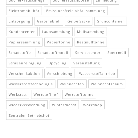
Bücher-Tauschregal
Büchertauschbörse
Eilmeldung
Elektromobilität
Emissionsfreie Abfallsammlung
Entsorgung
Gartenabfall
Gelbe Säcke
Grüncontainer
Kundencenter
Laubsammlung
Müllsammlung
Papiersammlung
Papiertonne
Restmülltonne
Schadstoffe
Schadstoffmobil
Servicecenter
Sperrmüll
Straßenreinigung
Upcycling
Veranstaltung
Verschenkaktion
Verschiebung
Wasserstoffantrieb
Wasserstofftechnologie
Weihnachten
Weihnachtsbaum
Werkstatt
Wertstoffhof
Wertstofftonne
Wiederverwendung
Winterdienst
Workshop
Zentraler Betriebshof