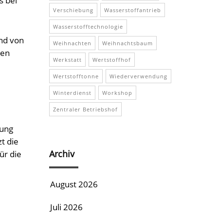
s bei
Verschiebung
Wasserstoffantrieb
Wasserstofftechnologie
ind von
Weihnachten
Weihnachtsbaum
sen
Werkstatt
Wertstoffhof
Wertstofftonne
Wiederverwendung
Winterdienst
Workshop
Zentraler Betriebshof
gung
t die
Archiv
ür die
August 2026
Juli 2026