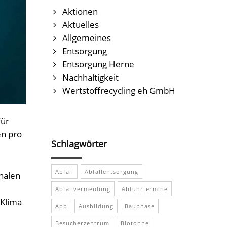
Aktionen
Aktuelles
Allgemeines
Entsorgung
Entsorgung Herne
Nachhaltigkeit
Wertstoffrecycling eh GmbH
für
en pro
Schlagwörter
Abfall
Abfallentsorgung
halen
Abfallvermeidung
Abfuhrtermine
 Klima
App
Ausbildung
Bauphase
Besucherzentrum
Biotonne