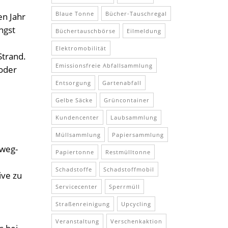
Blaue Tonne
Bücher-Tauschregal
en Jahr
ngst
Büchertauschbörse
Eilmeldung
Elektromobilität
Strand.
Emissionsfreie Abfallsammlung
oder
Entsorgung
Gartenabfall
Gelbe Säcke
Grüncontainer
Kundencenter
Laubsammlung
Müllsammlung
Papiersammlung
nweg-
Papiertonne
Restmülltonne
Schadstoffe
Schadstoffmobil
ive zu
Servicecenter
Sperrmüll
Straßenreinigung
Upcycling
Veranstaltung
Verschenkaktion